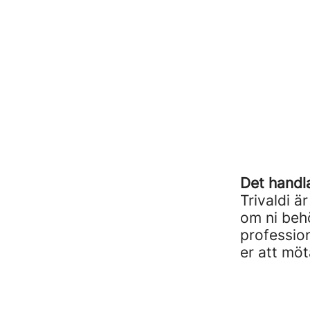
Det handl
Trivaldi 
om ni behö
profession
er att mö