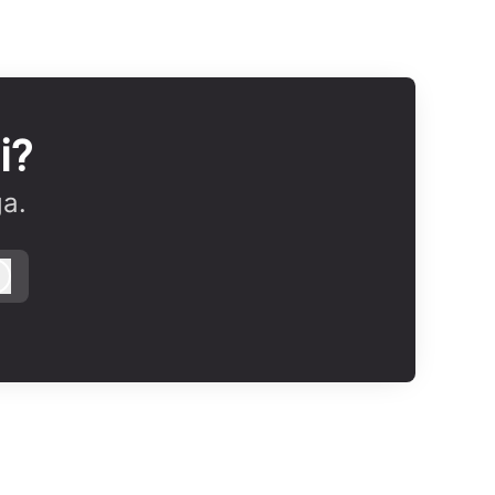
i?
ga.
Logga in